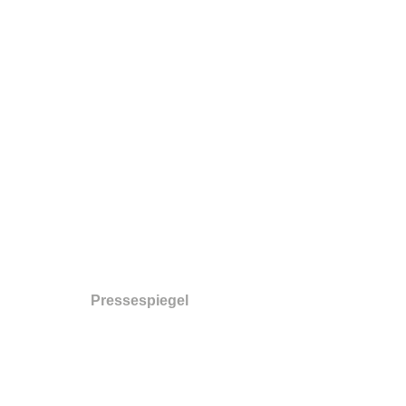
Eyneburg
(B) │2009
Pressespiegel