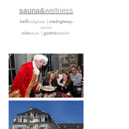
sauna&
wellness
heiß
aufgüsse │
niedrigtemp.-
sauna
ruhe
raum
│gastro
bereich