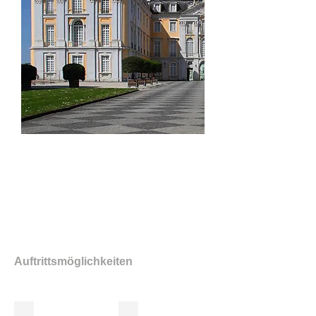
Ausstellungseröffnung Barocke
Tischkultur
Generaldirektion Kult. Erbe RLP
│August 2014
Auftrittsmöglichkeiten