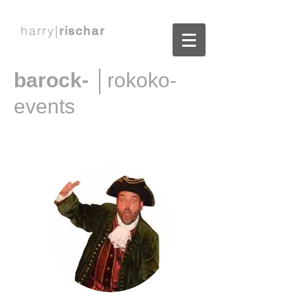
harry|
rischar
barock-
│rokoko-
events