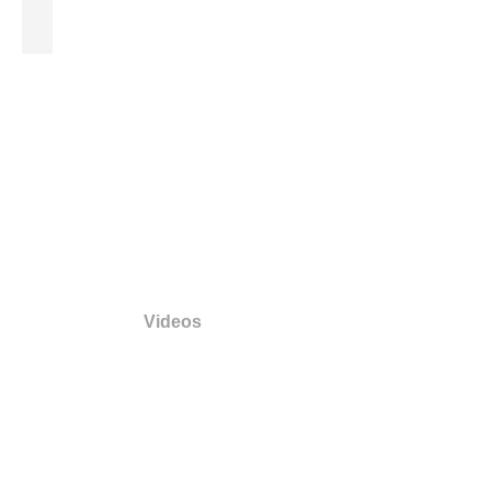
Casanova: Close-Up
Videos
Video │5* Hotel
"Jardins de la Koutoubia"
Marrakesch
(Marokko) │2012
40 Gäste im
Erzähler-Zelt