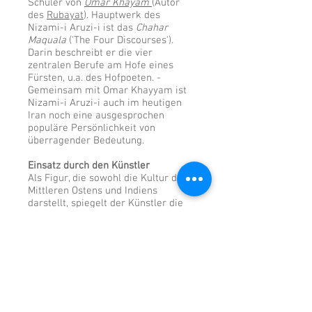
Schüler von
Omar Khayam
(Autor
des
Rubayat
). Hauptwerk des
Nizami-i Aruzi-i ist das
Chahar
Maquala
('The Four Discourses').
Darin beschreibt er die vier
zentralen Berufe am Hofe eines
Fürsten, u.a. des Hofpoeten. -
Gemeinsam mit Omar Khayyam ist
Nizami-i Aruzi-i auch im heutigen
Iran noch eine ausgesprochen
populäre Persönlichkeit von
überragender Bedeutung.
Einsatz durch den Künstler
Als Figur, die sowohl die Kultur des
Mittleren Ostens und Indiens
darstellt, spiegelt der Künstler die
traditionellen engen
kulturgeschichtlichen Verbindungen
zwischen Persien, Afghanistan und
Nordindien wider. Sowohl das
Kulturgut aus 1001 Nacht, das von
China über Indien bis nach
Westeuropa über die Seidenstrasse
verbreitet wurde, wie die