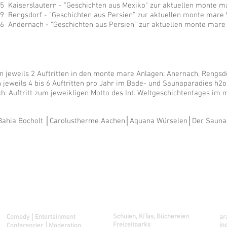
 Kaiserslautern - "Geschichten aus Mexiko" zur aktuellen monte m
 Rengsdorf - "Geschichten aus Persien" zur aktuellen monte mare 
6 Andernach - "Geschichten aus Persien" zur aktuellen monte mare 
eweils 2 Auftritten in den monte mare Anlagen: Anernach, Rengsdo
n jeweils 4 bis 6 Auftritten pro Jahr im Bade- und Saunaparadies h
 Auftritt zum jeweikligen Motto des Int. Weltgeschichtentages im
Bahia Bocholt │Carolustherme Aachen│Aquana Würselen│Der Saunag
Acts
weitere Eventlocations
d
Schulen, KiTas, Büchereien
Comedy │Entertainment
ar
Freizeitparks
in
Conferencier │Moderation