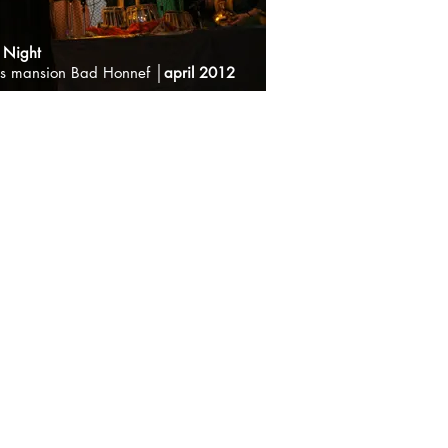
 Night
us mansion Bad Honnef
│april 2012
a Night with dancers & musicians