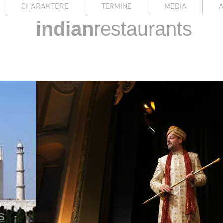
CHARAKTERE
TERMINE
MEDIA
indian
restaurants
s