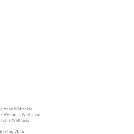
rammheft - h2o Remscheid
elness Weltreise
e Wellness Weltreise
e mare Wellness
htentag 2016