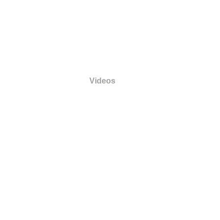
4
E
Videos