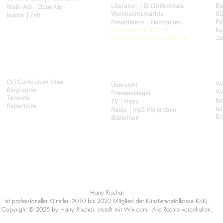
Literatur- │Erzählfestivals
Ba
Walk-Act │Close-Up
Weihnachtsmärkte
Gi
Indoor │Zelt
Pi
Privatfeiern │ Hochzeiten
ke
Storyteller & MC | EN
Ja
Conférencier & Conteur | FR
Künstlerinfo
S
Media
CV | Curriculum Vitae
Wa
Übersicht
Biographie
Wa
Pressespiegel
Termine
be
TV │Video
Repertoire
hö
Radio │mp3 Hörproben
Er
Bibliothek
Ad
Harry Rischar
ist professioneller Künstler (2010 bis 2020 Mitglied der Künstlersozialkasse KSK).
Copyright © 2025 by Harry Rischar. erstellt mit Wix.com - Alle Rechte vorbehalten.