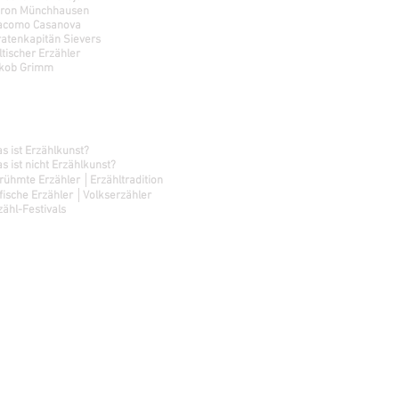
ron Münchhausen
acomo Casanova
ratenkapitän Sievers
ltischer Erzähler
kob Grimm
chauspiel │ Kunst des Erzählens
s ist Erzählkunst?
s ist nicht Erzählkunst?
rühmte Erzähler │Erzähltradition
fische Erzähler │Volkserzähler
zähl-Festivals
ministrator