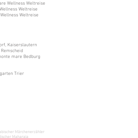
are Wellness Weltreise
Wellness Weltreise
Wellness Weltreise
rf, Kaiserslautern
2o Remscheid
 monte mare Bedburg
arten Trier
argestellte Charaktere
abischer Märchenerzähler
discher Maharaja