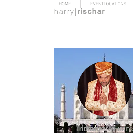
HOME
EVENTLOCATIONS
harry|
rischar
indian
restaurant