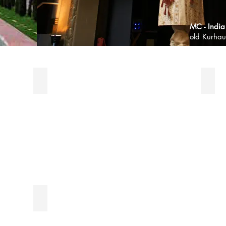
MC - India
old Kurha
greater events: master of ceremony
Indi
1001 Night told in English or German