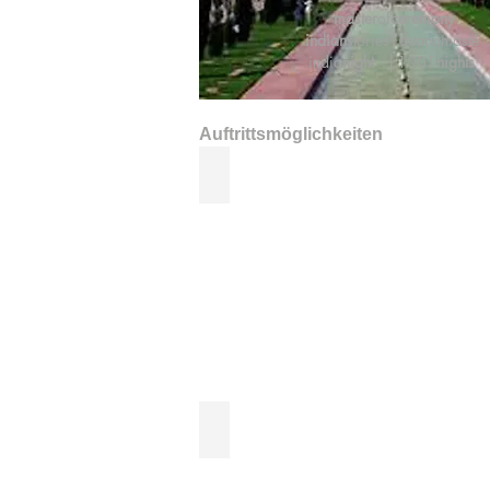
master
of
ceremony
indian
stories
│duo
namasté
india
night
│1001
nights
Auftrittsmöglichkeiten
tradition Indian stories
duo 'Namaste' with Fakir Jadoo