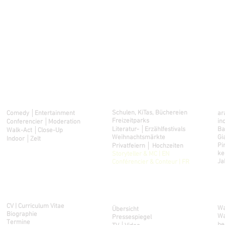
Acts
weitere Eventlocations
d
Schulen, KiTas, Büchereien
Comedy │Entertainment
ar
Freizeitparks
in
Conferencier │Moderation
Literatur- │Erzählfestivals
Ba
Walk-Act │Close-Up
Weihnachtsmärkte
Gi
Indoor │Zelt
Pi
Privatfeiern │ Hochzeiten
ke
Storyteller & MC | EN
Ja
Conférencier & Conteur | FR
Künstlerinfo
S
Media
CV | Curriculum Vitae
Wa
Übersicht
Biographie
Wa
Pressespiegel
Termine