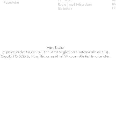
be
TV │Video
Repertoire
hö
Radio │mp3 Hörproben
Er
Bibliothek
Ad
Harry Rischar
ist professioneller Künstler (2010 bis 2020 Mitglied der Künstlersozialkasse KSK).
Copyright © 2025 by Harry Rischar. erstellt mit Wix.com - Alle Rechte vorbehalten.