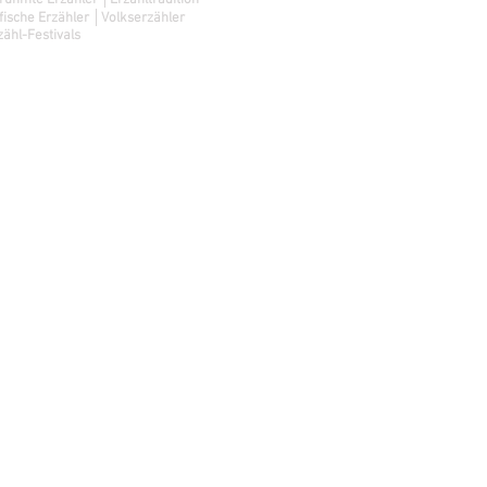
rühmte Erzähler │Erzähltradition
fische Erzähler │Volkserzähler
zähl-Festivals
ministrator