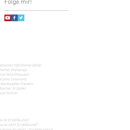
Folge mir!
argestellte Charaktere
abischer Märchenerzähler
discher Maharaja
ron Münchhausen
acomo Casanova
ratenkapitän Sievers
ltischer Erzähler
kob Grimm
chauspiel │ Kunst des Erzählens
s ist Erzählkunst?
s ist nicht Erzählkunst?