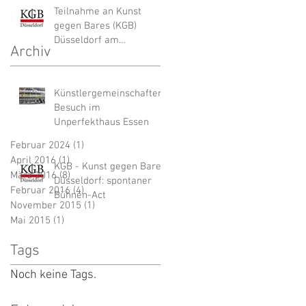
Teilnahme an Kunst
gegen Bares (KGB)
Düsseldorf am
Archiv
07.04.2016
Künstlergemeinschaften:
Besuch im
Unperfekthaus Essen
Februar 2024
(1)
1 Beitrag
April 2016
(1)
1 Beitrag
KGB - Kunst gegen Bares
März 2016
(8)
8 Beiträge
Düsseldorf: spontaner
Februar 2016
(4)
4 Beiträge
Bühnen-Act
November 2015
(1)
1 Beitrag
Mai 2015
(1)
1 Beitrag
Tags
Noch keine Tags.