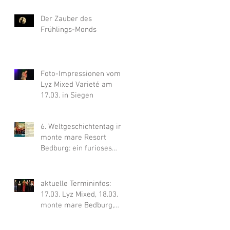
Der Zauber des
Frühlings-Monds
Foto-Impressionen vom
Lyz Mixed Varieté am
17.03. in Siegen
6. Weltgeschichtentag im
monte mare Resort
Bedburg: ein furioses
Highlight
aktuelle Termininfos:
17.03. Lyz Mixed, 18.03.
monte mare Bedburg,
05.05. KGB Siegen